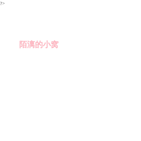
?>
陌漓的小窝